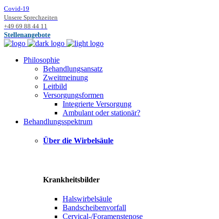
Covid-19
Unsere Sprechzeiten
+49 69 88 44 11
Stellenangebote
Philosophie
Behandlungsansatz
Zweitmeinung
Leitbild
Versorgungsformen
Integrierte Versorgung
Ambulant oder stationär?
Behandlungsspektrum
Über die Wirbelsäule
Krankheitsbilder
Halswirbelsäule
Bandscheibenvorfall
Cervical-/Foramenstenose