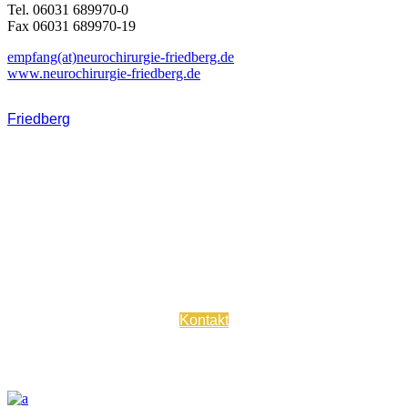
Tel. 06031 689970-0
Fax 06031 689970-19
empfang(at)neurochirurgie-friedberg.de
www.neurochirurgie-friedberg.de
Friedberg
Kontaktieren Sie uns bei Fragen oder vereinbaren Sie einen
Termin.
Kontakt