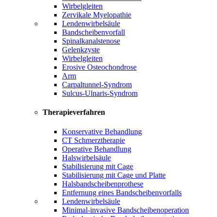
Wirbelgleiten
Zervikale Myelopathie
Lendenwirbelsäule
Bandscheibenvorfall
Spinalkanalstenose
Gelenkzyste
Wirbelgleiten
Erosive Osteochondrose
Arm
Carpaltunnel-Syndrom
Sulcus-Ulnaris-Syndrom
Therapieverfahren
Konservative Behandlung
CT Schmerztherapie
Operative Behandlung
Halswirbelsäule
Stabilisierung mit Cage
Stabilisierung mit Cage und Platte
Halsbandscheibenprothese
Entfernung eines Bandscheibenvorfalls
Lendenwirbelsäule
Minimal-invasive Bandscheibenoperation