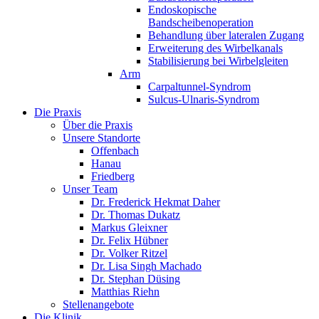
Endoskopische
Bandscheibenoperation
Behandlung über lateralen Zugang
Erweiterung des Wirbelkanals
Stabilisierung bei Wirbelgleiten
Arm
Carpaltunnel-Syndrom
Sulcus-Ulnaris-Syndrom
Die Praxis
Über die Praxis
Unsere Standorte
Offenbach
Hanau
Friedberg
Unser Team
Dr. Frederick Hekmat Daher
Dr. Thomas Dukatz
Markus Gleixner
Dr. Felix Hübner
Dr. Volker Ritzel
Dr. Lisa Singh Machado
Dr. Stephan Düsing
Matthias Riehn
Stellenangebote
Die Klinik