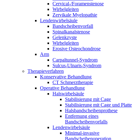
Cervical-/Foramenstenose
Wirbelgleiten
Zervikale Myelopathie
Lendenwirbelsäule
Bandscheibenvorfall
Spinalkanalstenose
Gelenkzyste
Wirbelgleiten
Erosive Osteochondrose
Arm
Carpaltunnel-Syndrom
Sulcus-Ulnaris-Syndrom
Therapieverfahren
Konservative Behandlung
CT Schmerztherapie
Operative Behandlung
Halswirbelsäule
Stabilisierung mit Cage
Stabilisierung mit Cage und Platte
Halsbandscheibenprothese
Entfernung eines
Bandscheibenvorfalls
Lendenwirbelsäule
Minimal-invasive
Bandscheibenoperation