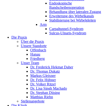
Endoskopische
Bandscheibenoperation
Behandlung über lateralen Zugang
Erweiterung des Wirbelkanals
Stabilisierung bei Wirbelgleiten
Arm
Carpaltunnel-Syndrom
Sulcus-Ulnaris-Syndrom
Die Praxis
Über die Praxis
Unsere Standorte
Offenbach
Hanau
Friedberg
Unser Team
Dr. Frederick Hekmat Daher
Dr. Thomas Dukatz
Markus Gleixner
Dr. Felix Hübner
Dr. Volker Ritzel
Dr. Lisa Singh Machado
Dr. Stephan Düsing
Matthias Riehn
Stellenangebote
Die Klinik