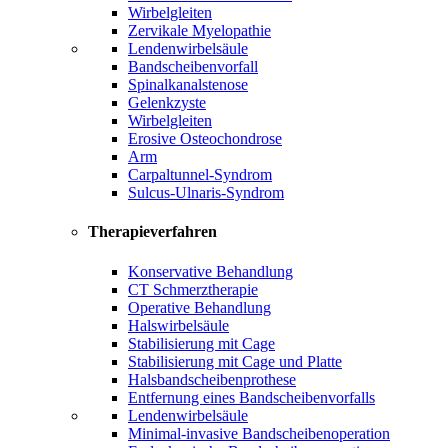
Wirbelgleiten
Zervikale Myelopathie
Lendenwirbelsäule
Bandscheibenvorfall
Spinalkanalstenose
Gelenkzyste
Wirbelgleiten
Erosive Osteochondrose
Arm
Carpaltunnel-Syndrom
Sulcus-Ulnaris-Syndrom
Therapieverfahren
Konservative Behandlung
CT Schmerztherapie
Operative Behandlung
Halswirbelsäule
Stabilisierung mit Cage
Stabilisierung mit Cage und Platte
Halsbandscheibenprothese
Entfernung eines Bandscheibenvorfalls
Lendenwirbelsäule
Minimal-invasive Bandscheibenoperation