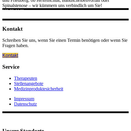
und Friedberg: ob Hexenschuß, Bandscheibenvorfall oder
Spinalstenose – wir kümmern uns verbindlich um Sie!
069 88 44 11
empfang(at)neurochirurgie-praxis.de
Kontakt
Schreiben Sie uns, wenn Sie einen Termin benötigen oder wenn Sie
Fragen haben.
Kontakt
Service
Therapeuten
Stellenangebote
Medizinproduktesicherheit
Impressum
Datenschutz
Unsere Standorte