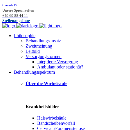
Covid-19
Unsere Sprechzeiten
+49 69 88 44 11
Stellenangebote
Philosophie
Behandlungsansatz
Zweitmeinung
Leitbild
Versorgungsformen
Integrierte Versorgung
Ambulant oder stationär?
Behandlungsspektrum
Über die Wirbelsäule
Krankheitsbilder
Halswirbelsäule
Bandscheibenvorfall
Cervical-/Foramenstenose