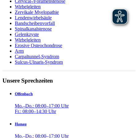
Cervical-/Foramenstenose
Wirbelgleiten
Zervikale Myelopathie
Lendenwirbelsäule
Bandscheibenvorfall
Spinalkanalstenose
Gelenkzyste
Wirbelgleiten
Erosive Osteochondrose
Arm
Carpaltunnel-Syndrom
Sulcus-Ulnaris-Syndrom
Unsere Sprechzeiten
Offenbach
Mo.–Do.: 08:00–17:00 Uhr
Fr.: 08:00–14:30 Uhr
Hanau
Mo.–Do.: 08:00–17:00 Uhr