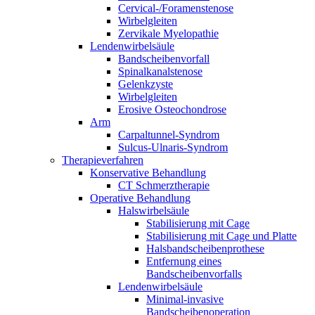
Cervical-/Foramenstenose
Wirbelgleiten
Zervikale Myelopathie
Lendenwirbelsäule
Bandscheibenvorfall
Spinalkanalstenose
Gelenkzyste
Wirbelgleiten
Erosive Osteochondrose
Arm
Carpaltunnel-Syndrom
Sulcus-Ulnaris-Syndrom
Therapieverfahren
Konservative Behandlung
CT Schmerztherapie
Operative Behandlung
Halswirbelsäule
Stabilisierung mit Cage
Stabilisierung mit Cage und Platte
Halsbandscheibenprothese
Entfernung eines
Bandscheibenvorfalls
Lendenwirbelsäule
Minimal-invasive
Bandscheibenoperation